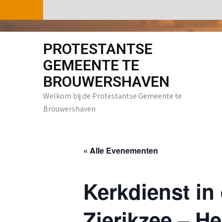
Skip
to
content
PROTESTANTSE
GEMEENTE TE
BROUWERSHAVEN
Welkom bij de Protestantse Gemeente te
Brouwershaven
« Alle Evenementen
Kerkdienst in 
Zierikzee – H