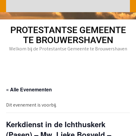
Skip
to
content
PROTESTANTSE GEMEENTE
TE BROUWERSHAVEN
Welkom bij de Protestantse Gemeente te Brouwershaven
« Alle Evenementen
Dit evenement is voorbij.
Kerkdienst in de Ichthuskerk
(Pasen) – Mw. Lieke Bosveld –