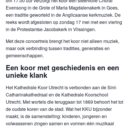
om 17.00 uur
verzorgt het koor een sfeervolle
Choral
Evensong
in de
Grote of Maria Magdalenakerk in Goes
,
een traditie geworteld in de Anglicaanse kerkmuziek. De
reeks wordt afgesloten op
zondag 17 mei
met een viering
in de
Protestantse Jacobskerk in Vlissingen
.
Met deze concertreis brengt het koor niet alleen muziek,
maar ook verbinding tussen tradities, generaties en
gemeenschappen.
Een koor met geschiedenis en een
unieke klank
Het Kathedrale Koor Utrecht is verbonden aan de Sint-
Catharinakathedraal en de Kathedrale Koorschool
Utrecht. Met wortels die teruggaan tot 1869 behoort het tot
de oudste koren van de stad. Wat het KKU bijzonder
maakt, is de samenstelling: kinderen, jongeren en
volwassenen zingen samen en vormen één muzikaal