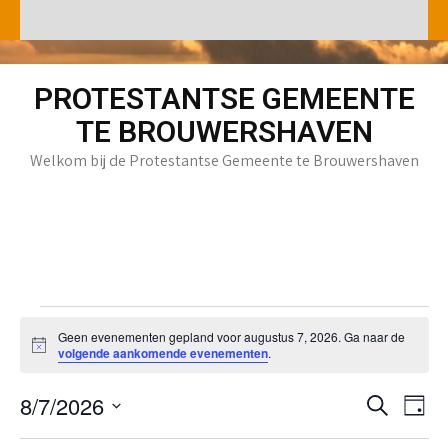
Skip
to
content
PROTESTANTSE GEMEENTE
TE BROUWERSHAVEN
Welkom bij de Protestantse Gemeente te Brouwershaven
Evenementen
Geen evenementen gepland voor augustus 7, 2026. Ga naar de
in
B
volgende aankomende evenementen
.
augustus
e
r
7,
E
E
8/7/2026
i
Z
D
2026
c
o
v
v
h
S
a
e
t