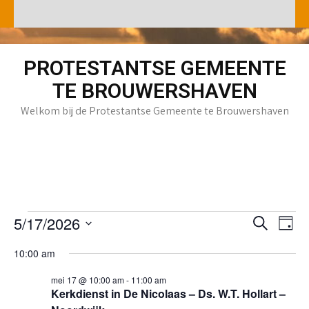
Skip
to
content
PROTESTANTSE GEMEENTE
TE BROUWERSHAVEN
Welkom bij de Protestantse Gemeente te Brouwershaven
Evenementen
E
E
5/17/2026
Z
D
in
o
v
v
S
a
e
mei
10:00 am
e
g
e
e
k
17,
n
l
n
e
mei 17 @ 10:00 am
-
11:00 am
2026
e
Kerkdienst in De Nicolaas – Ds. W.T. Hollart –
n
e
e