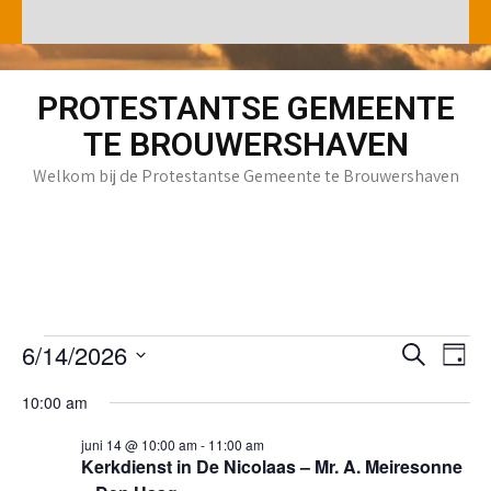
Skip
to
content
PROTESTANTSE GEMEENTE
TE BROUWERSHAVEN
Welkom bij de Protestantse Gemeente te Brouwershaven
Evenementen
E
E
6/14/2026
Z
D
in
o
v
v
S
a
e
juni
10:00 am
e
g
e
e
k
14,
n
l
n
e
juni 14 @ 10:00 am
-
11:00 am
2026
e
Kerkdienst in De Nicolaas – Mr. A. Meiresonne
n
e
e