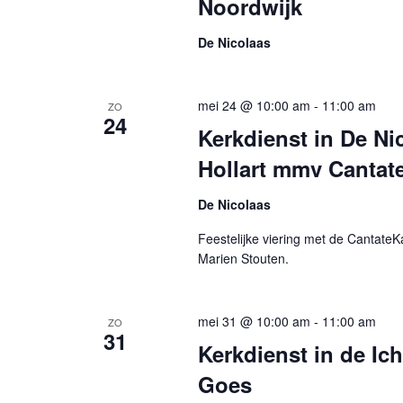
n
Noordwijk
m
o
w
.
De Nicolaas
o
e
r
e
E
mei 24 @ 10:00 am
-
11:00 am
r
ZO
v
24
Kerkdienst in De Ni
g
e
n
e
Hollart mmv Cantat
e
v
De Nicolaas
m
e
e
Feestelijke viering met de CantateK
n
n
Marien Stouten.
n
t
a
e
mei 31 @ 10:00 am
-
11:00 am
v
n
ZO
31
m
Kerkdienst in de Ic
i
e
g
Goes
t