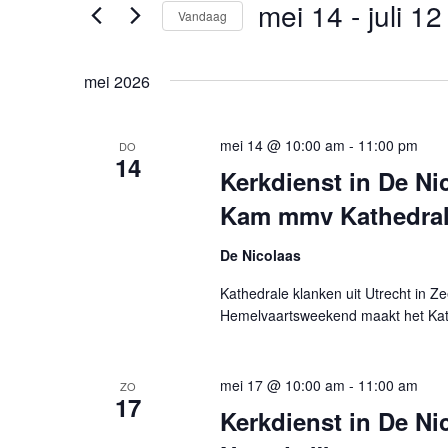
n
e
mei 14
 - 
juli 12
Vandaag
e
e
S
n
m
e
k
mei 2026
e
l
e
n
e
y
mei 14 @ 10:00 am
-
11:00 pm
t
DO
c
w
14
Kerkdienst in De Ni
t
e
o
e
n
Kam mmv Kathedral
r
e
d
Z
r
De Nicolaas
i
o
e
n
Kathedrale klanken uit Utrecht in 
e
e
.
Hemelvaartsweekend maakt het Kath
k
n
Z
e
d
o
a
mei 17 @ 10:00 am
-
11:00 am
n
ZO
e
17
t
Kerkdienst in De Nic
e
k
u
v