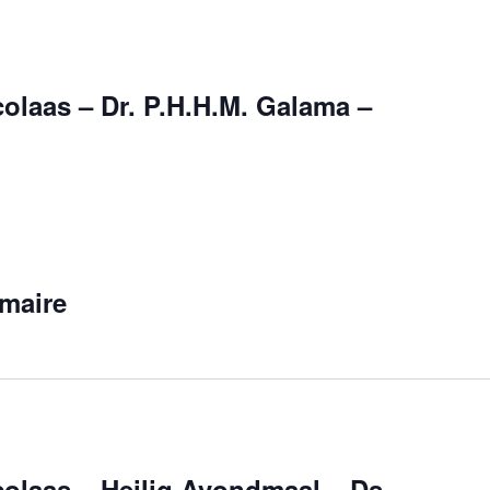
colaas – Dr. P.H.H.M. Galama –
maire
colaas – Heilig Avondmaal – Ds.