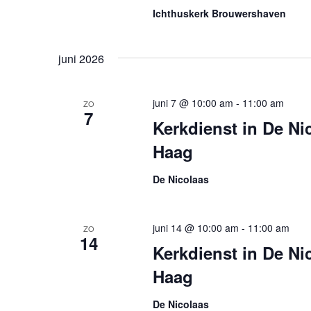
a
k
Ichthuskerk Brouwershaven
t
e
i
y
juni 2026
e
w
o
r
juni 7 @ 10:00 am
-
11:00 am
ZO
7
d
Kerkdienst in De Nic
.
Haag
De Nicolaas
juni 14 @ 10:00 am
-
11:00 am
ZO
14
Kerkdienst in De Ni
Haag
De Nicolaas