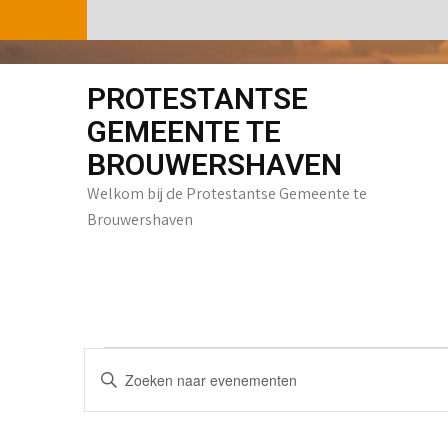
Skip
to
content
PROTESTANTSE
GEMEENTE TE
BROUWERSHAVEN
Welkom bij de Protestantse Gemeente te
Brouwershaven
E
Evenementen
V
v
u
e
l